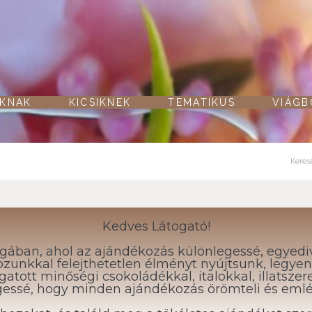
KNAK
KICSIKNEK
TEMATIKUS
VIÁG
Kedves Látogató!
gában, ahol az ajándékozás különlegessé, egyedivé
unkkal felejthetetlen élményt nyújtsunk, legyen 
ott minőségi csokoládékkal, italokkal, illatszer
gessé, hogy minden ajándékozás örömteli és emlé