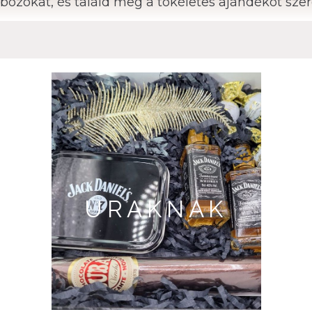
bozokat, és találd meg a tökéletes ajándékot sze
URAKNAK