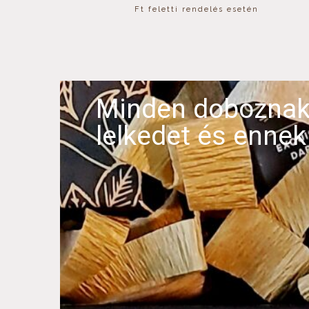
Ft feletti rendelés esetén
Minden doboznak 
lelkedet és ennek