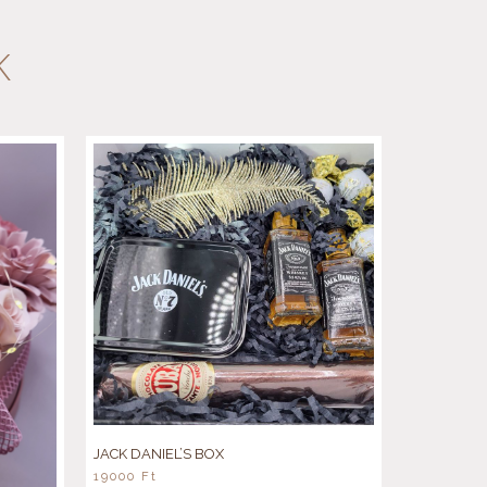
K
JACK DANIEL’S BOX
19000
Ft