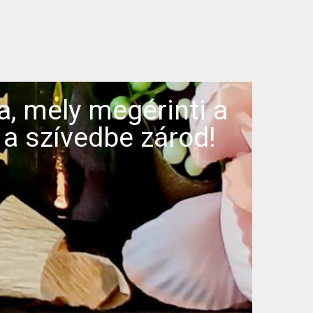
, mely megérinti a
 a szívedbe zárod!