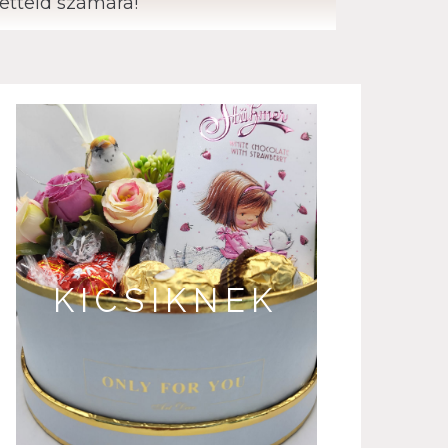
retteid számára!
KICSIKNEK