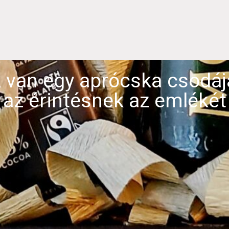
van egy aprócska csodája
 az érintésnek az emlékét