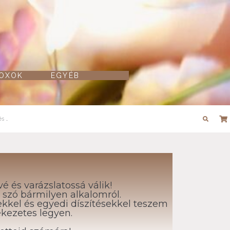
BOXOK
EGYÉB
 és varázslatossá válik!
szó bármilyen alkalomról.
ekkel és egyedi díszítésekkel teszem
kezetes legyen.