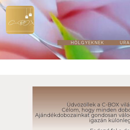
HÖLGYEKNEK
URA
Üdvözöllek a C-BOX vilá
Célom, hogy minden doboz
Ajándékdobozainkat gondosan válogat
igazán különle