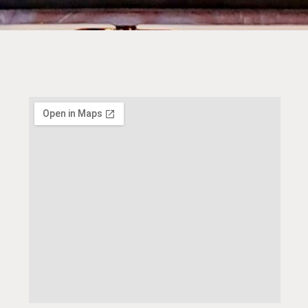
y
z
i
i