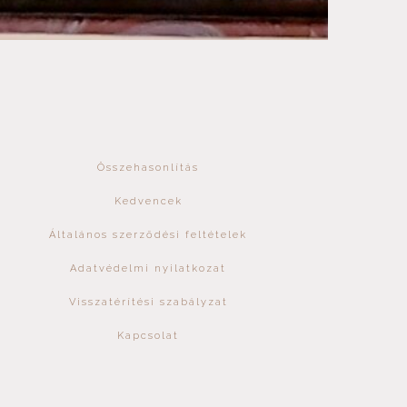
Összehasonlítás
Kedvencek
Általános szerződési feltételek
Adatvédelmi nyilatkozat
Visszatérítési szabályzat
Kapcsolat