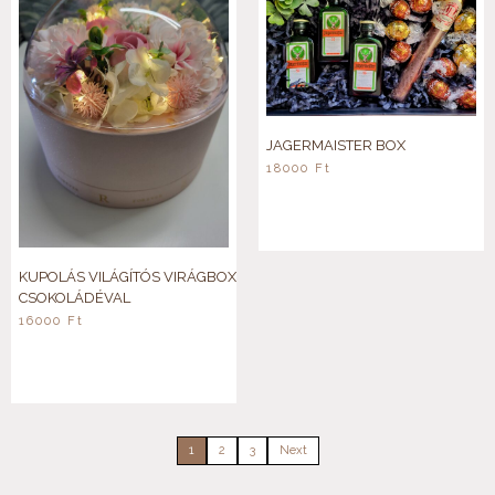
JAGERMAISTER BOX
18000
Ft
KUPOLÁS VILÁGÍTÓS VIRÁGBOX
CSOKOLÁDÉVAL
16000
Ft
1
2
3
Next