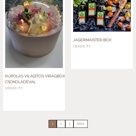
JAGERMAISTER BOX
18000
Ft
KUPOLÁS VILÁGÍTÓS VIRÁGBOX
CSOKOLÁDÉVAL
16000
Ft
1
2
3
Next