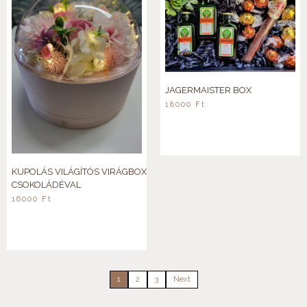
JAGERMAISTER BOX
18000
Ft
KUPOLÁS VILÁGÍTÓS VIRÁGBOX
CSOKOLÁDÉVAL
16000
Ft
1
2
3
Next