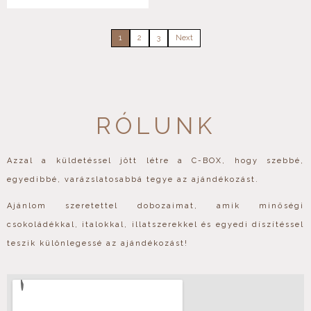
1
2
3
Next
RÓLUNK
Azzal a küldetéssel jött létre a C-BOX, hogy szebbé,
egyedibbé, varázslatosabbá tegye az ajándékozást.
Ajánlom szeretettel dobozaimat, amik minőségi
csokoládékkal, italokkal, illatszerekkel és egyedi díszítéssel
teszik különlegessé az ajándékozást!