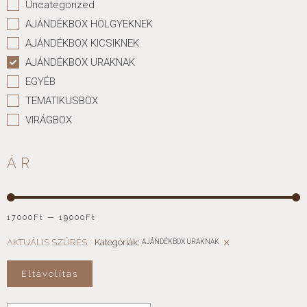
Uncategorized
AJÁNDÉKBOX HÖLGYEKNEK
AJÁNDÉKBOX KICSIKNEK
AJÁNDÉKBOX URAKNAK
EGYÉB
TEMATIKUSBOX
VIRÁGBOX
ÁR
17000
Ft
—
19000
Ft
×
AKTUÁLIS SZŰRÉS::
Kategóriák
:
AJÁNDÉKBOX URAKNAK
Eltávolítás